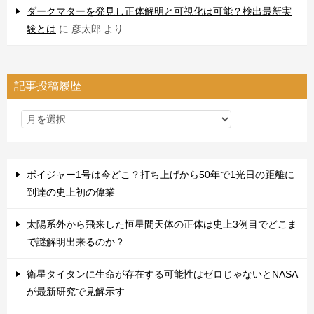
ダークマターを発見し正体解明と可視化は可能？検出最新実
験とは
に
彦太郎
より
記事投稿履歴
ボイジャー1号は今どこ？打ち上げから50年で1光日の距離に
到達の史上初の偉業
太陽系外から飛来した恒星間天体の正体は史上3例目でどこま
で謎解明出来るのか？
衛星タイタンに生命が存在する可能性はゼロじゃないとNASA
が最新研究で見解示す