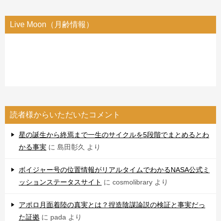
Live Moon（月齢情報）
読者様からいただいたコメント
星の誕生から終焉まで一生のサイクルを5段階でまとめるとわ
かる事実
に
島田彰久
より
ボイジャー号の位置情報がリアルタイムでわかるNASA公式ミ
ッションステータスサイト
に
cosmolibrary
より
アポロ月面着陸の真実とは？捏造陰謀論説の検証と事実だっ
た証拠
に
pada
より