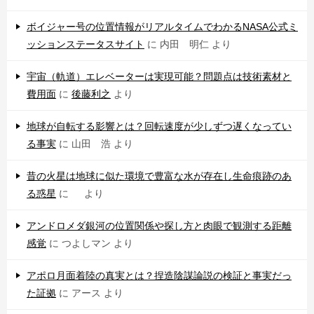
ボイジャー号の位置情報がリアルタイムでわかるNASA公式ミ
ッションステータスサイト
に
内田 明仁
より
宇宙（軌道）エレベーターは実現可能？問題点は技術素材と
費用面
に
後藤利之
より
地球が自転する影響とは？回転速度が少しずつ遅くなってい
る事実
に
山田 浩
より
昔の火星は地球に似た環境で豊富な水が存在し生命痕跡のあ
る惑星
に
より
アンドロメダ銀河の位置関係や探し方と肉眼で観測する距離
感覚
に
つよしマン
より
アポロ月面着陸の真実とは？捏造陰謀論説の検証と事実だっ
た証拠
に
アース
より