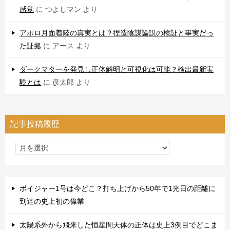
感覚
に
つよしマン
より
アポロ月面着陸の真実とは？捏造陰謀論説の検証と事実だっ
た証拠
に
アース
より
ダークマターを発見し正体解明と可視化は可能？検出最新実
験とは
に
彦太郎
より
記事投稿履歴
ボイジャー1号は今どこ？打ち上げから50年で1光日の距離に
到達の史上初の偉業
太陽系外から飛来した恒星間天体の正体は史上3例目でどこま