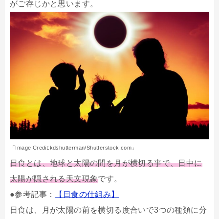
がご存じかと思います。
「Image Credit:kdshutterman/Shutterstock.com」
日食とは、地球と太陽の間を月が横切る事で、日中に
太陽が隠される天文現象
です。
●参考記事：
【日食の仕組み】
日食は、月が太陽の前を横切る度合いで3つの種類に分