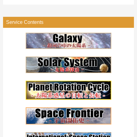
テ
ゴ
リ
Service Contents
ー
検
索