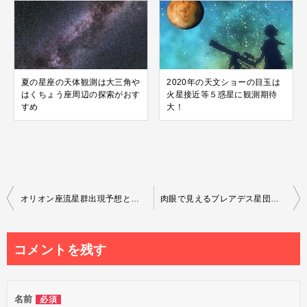
夏の星座の天体観測は大三角や
2020年の天文ショーの目玉は
はくちょう座周辺の探索がおす
火星接近等５惑星に観測期待
すめ
大！
投
オリオン座流星群出現予想とピーク時間帯に好条件で観測出来る年
肉眼で見えるプレアデス星団（すばる）位置と探し方や神話の由来
稿
ナ
コメントを残す
ビ
ゲ
名前
必須
ー