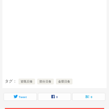
タグ
皆既日食
部分日食
金環日食
Tweet
0
0