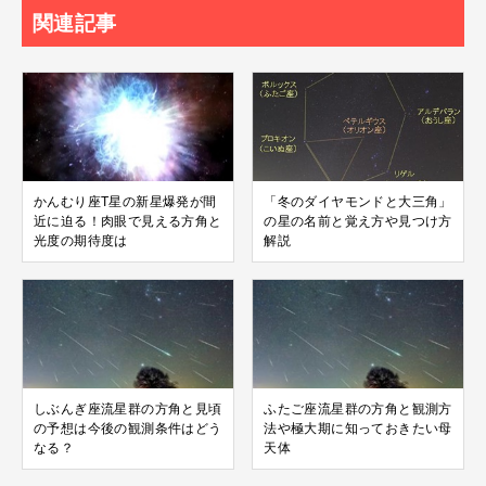
関連記事
かんむり座T星の新星爆発が間
「冬のダイヤモンドと大三角」
近に迫る！肉眼で見える方角と
の星の名前と覚え方や見つけ方
光度の期待度は
解説
しぶんぎ座流星群の方角と見頃
ふたご座流星群の方角と観測方
の予想は今後の観測条件はどう
法や極大期に知っておきたい母
なる？
天体