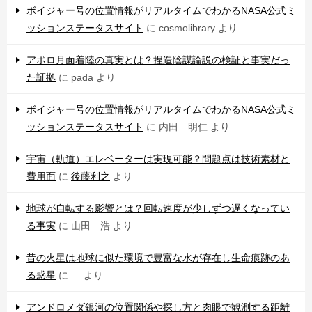
ボイジャー号の位置情報がリアルタイムでわかるNASA公式ミ
ッションステータスサイト
に
cosmolibrary
より
アポロ月面着陸の真実とは？捏造陰謀論説の検証と事実だっ
た証拠
に
pada
より
ボイジャー号の位置情報がリアルタイムでわかるNASA公式ミ
ッションステータスサイト
に
内田 明仁
より
宇宙（軌道）エレベーターは実現可能？問題点は技術素材と
費用面
に
後藤利之
より
地球が自転する影響とは？回転速度が少しずつ遅くなってい
る事実
に
山田 浩
より
昔の火星は地球に似た環境で豊富な水が存在し生命痕跡のあ
る惑星
に
より
アンドロメダ銀河の位置関係や探し方と肉眼で観測する距離