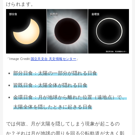
けられます。
「Image Credit:
国立天文台 天文情報センター
」
部分日食：太陽の一部分が隠れる日食
皆既日食：太陽全体が隠れる日食
金環日食：月が地球から離れた位置（遠地点）で、
太陽全体を隠したときに起きる日食
では何故、月が太陽を隠してしまう現象が起こるの
か？それは月が地球の周りを回る公転軌道が大きく影