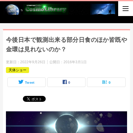
今後日本で観測出来る部分日食のほか皆既や
金環は見れないのか？
更新日：
2022年9月26日
公開日：
2016年3月1日
天体ショー
Tweet
0
0