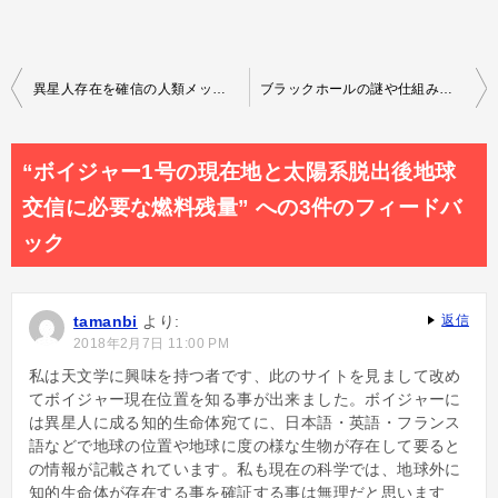
投
異星人存在を確信の人類メッセージを搭載した探査機5機の現在地
ブラックホールの謎や仕組みを観測するx線天文衛星「ひとみ」の性能
稿
ナ
“ボイジャー1号の現在地と太陽系脱出後地球
ビ
交信に必要な燃料残量” への3件のフィードバ
ゲ
ック
ー
シ
tamanbi
より:
返信
ョ
2018年2月7日 11:00 PM
ン
私は天文学に興味を持つ者です、此のサイトを見まして改め
てボイジャー現在位置を知る事が出来ました。ボイジャーに
は異星人に成る知的生命体宛てに、日本語・英語・フランス
語などで地球の位置や地球に度の様な生物が存在して要ると
の情報が記載されています。私も現在の科学では、地球外に
知的生命体が存在する事を確証する事は無理だと思います