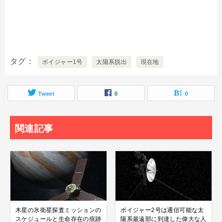
タグ
ボイジャー1号
太陽系脱出
現在地
Tweet
0
0
関連記事
木星の氷衛星探査ミッションの
ボイジャー2号は通信可能な太
スケジュールと生命存在の痕跡
陽系最遠部に到達した偉大な人