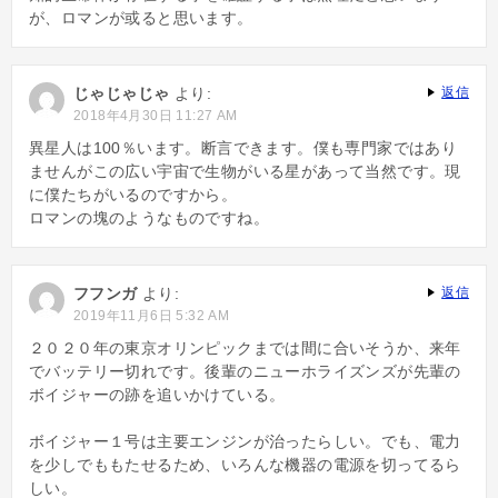
が、ロマンが或ると思います。
じゃじゃじゃ
より:
返信
2018年4月30日 11:27 AM
異星人は100％います。断言できます。僕も専門家ではあり
ませんがこの広い宇宙で生物がいる星があって当然です。現
に僕たちがいるのですから。
ロマンの塊のようなものですね。
フフンガ
より:
返信
2019年11月6日 5:32 AM
２０２０年の東京オリンピックまでは間に合いそうか、来年
でバッテリー切れです。後輩のニューホライズンズが先輩の
ボイジャーの跡を追いかけている。
ボイジャー１号は主要エンジンが治ったらしい。でも、電力
を少しでももたせるため、いろんな機器の電源を切ってるら
しい。