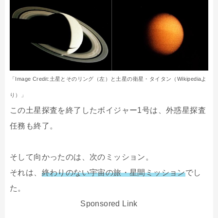
「Image Credit:土星とそのリング（左）と土星の衛星・タイタン（Wikipediaよ
り）」
この土星探査を終了したボイジャー1号は、外惑星探査
任務も終了。
そして向かったのは、次のミッション。
それは、
終わりのない宇宙の旅・星間ミッション
でし
た。
Sponsored Link