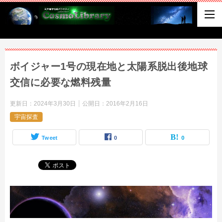
ボイジャー1号の現在地と太陽系脱出後地球
交信に必要な燃料残量
更新日：
2024年3月30日
公開日：
2016年2月16日
宇宙探査
Tweet
0
0