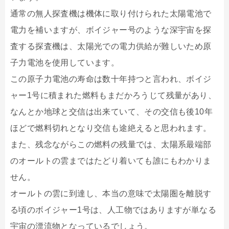
通常の無人探査機は機体に取り付けられた太陽電池で
電力を補いますが、ボイジャー号のような深宇宙を探
査する探査機は、太陽光での電力供給が難しいため原
子力電池を使用しています。
この原子力電池の寿命は数十年持つと言われ、ボイジ
ャー1号に積まれた燃料もまだかろうじて残量があり、
なんとか地球と交信は出来ていて、その交信も後10年
ほどで燃料切れとなり交信も途絶えると思われます。
また、残念ながらこの燃料の残量では、太陽系最端部
のオールトの雲まではたどり着いても誰にもわかりま
せん。
オールトの雲に到達し、本当の意味で太陽圏を離脱す
る頃のボイジャー1号は、人工物ではありますが単なる
宇宙の漂流物となっているでしょう。