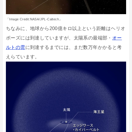
「Image Credit:NASA/JPL-Caltech」
ちなみに、地球から200億キロ以上という距離はヘリオ
ポーズには到達していますが、太陽系の最端部・
オー
ルトの雲
に到達するまでには、まだ数万年かかると考
えらています。