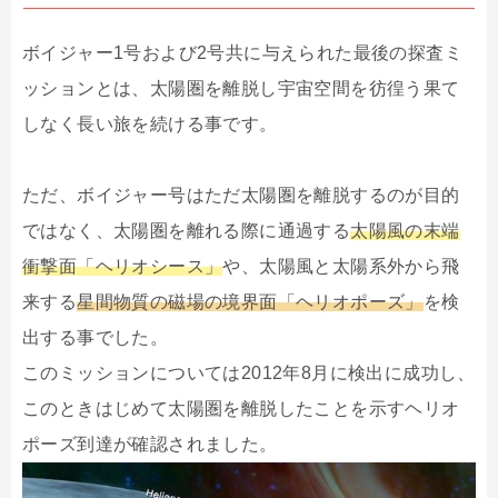
ボイジャー1号および2号共に与えられた最後の探査ミ
ッションとは、太陽圏を離脱し宇宙空間を彷徨う果て
しなく長い旅を続ける事です。
ただ、ボイジャー号はただ太陽圏を離脱するのが目的
ではなく、太陽圏を離れる際に通過する
太陽風の末端
衝撃面「ヘリオシース」
や、太陽風と太陽系外から飛
来する
星間物質の磁場の境界面「ヘリオポーズ」
を検
出する事でした。
このミッションについては2012年8月に検出に成功し、
このときはじめて太陽圏を離脱したことを示すヘリオ
ポーズ到達が確認されました。