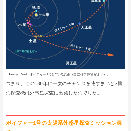
「Image Credit:ボイジャー1号と2号の航路（国立科学博物館より）」
つまり、この180年に一度のチャンスを逃すまいと2機
の探査機は外惑星探査に出発したのでした。
ボイジャー1号の太陽系外惑星探査ミッション概