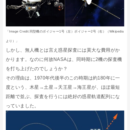
「Image Credit:同型機のボイジャー1号（左）ボイジャー2号（右）（Wikipedia
より）」
しかし、無人機とは言え惑星探査には莫大な費用がか
かります。なのに何故NASAは、同時期に2機の探査機
を打ち上げたのでしょうか？
その理由は、1970年代後半のこの時期は約180年に一
度という、木星→土星→天王星→海王星が、ほぼ最短
距離で並ぶ、探査を行うには絶好の惑星軌道配列にな
っていました。