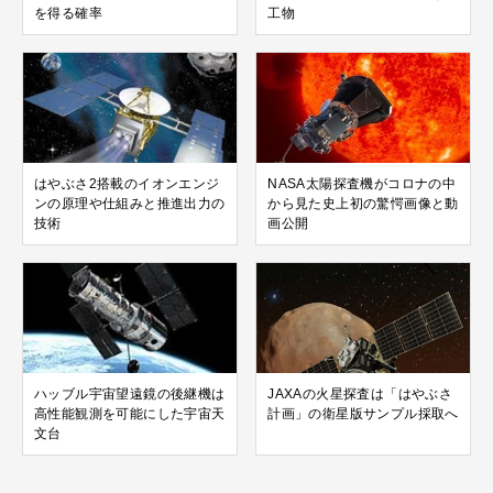
を得る確率
工物
はやぶさ2搭載のイオンエンジ
NASA太陽探査機がコロナの中
ンの原理や仕組みと推進出力の
から見た史上初の驚愕画像と動
技術
画公開
ハッブル宇宙望遠鏡の後継機は
JAXAの火星探査は「はやぶさ
高性能観測を可能にした宇宙天
計画」の衛星版サンプル採取へ
文台