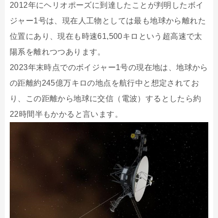
2012年にヘリオポーズに到達したことが判明したボイ
ジャー1号は、現在人工物としては最も地球から離れた
位置にあり、現在も時速61,500キロという超高速で太
陽系を離れつつあります。
2023年末時点でのボイジャー1号の現在地は、地球から
の距離約245億万キロの地点を航行中と想定されてお
り、この距離から地球に交信（電波）するとしたら約
22時間半もかかると言います。