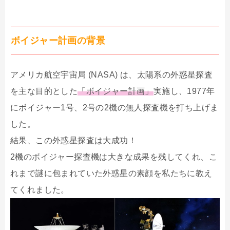
ボイジャー計画の背景
アメリカ航空宇宙局 (NASA) は、太陽系の外惑星探査
を主な目的とした
「ボイジャー計画」
実施し、1977年
にボイジャー1号、2号の2機の無人探査機を打ち上げま
した。
結果、この外惑星探査は大成功！
2機のボイジャー探査機は大きな成果を残してくれ、こ
れまで謎に包まれていた外惑星の素顔を私たちに教え
てくれました。