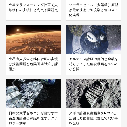
火星テラフォーミング計画で人
ソーラーセイル（太陽帆）原理
類移住の実現性と利点や問題点
は最新技術で速度増と低コスト
化実現
火星有人探査と移住計画の実現
アルテミス計画の目的と全貌を
は技術問題と危険回避対策が課
明らかにした解説動画をNASA
題か
が公開
日本の大手ゼネコンが目指す宇
アポロ計画真実画像をNASAが
宙進出計画は常識を覆すテクノ
公開し月面着陸は捏造でない事
ロジー満載
を証明