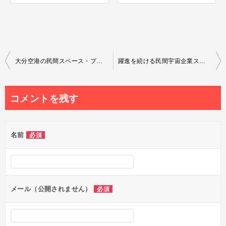
投
大分空港の民間スペース・プレーン滑走路誘致で期待されるアジア拠点宇宙港構想
躍進を続ける民間宇宙企業スペースXの使命「人類多惑星種化」と今後の目標は？
稿
ナ
コメントを残す
ビ
ゲ
名前
必須
ー
シ
ョ
ン
メール（公開されません）
必須