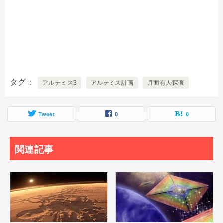
タグ
アルテミス3
アルテミス計画
月面有人探査
Tweet
0
0
関連記事