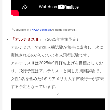
「Copyright ©：
NASA Johnson
All rights reserved.」
「アルテミスⅡ
」（2025年実施予定）
アルテミスⅠでの無人機試験が無事に成功し、次に
実施されるのがいよいよ有人飛行試験です。
アルテミスⅡは2025年9月打ち上げを目標としてお
り、飛行予定はアルテミスⅠと同じ月周回試験で、
女性1名を含めた4名のアメリカ人宇宙飛行士が搭乗
する予定となっています。
<