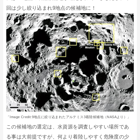
回は少し絞り込まれ9地点の候補地に！
「Image Credit:9地点に絞り込まれたアルテミス3着陸候補地（NASAより）」
この候補地の選定は、水資源を調査しやすい場所であ
る事は大前提ですが、何より着陸しやすく危険度の少