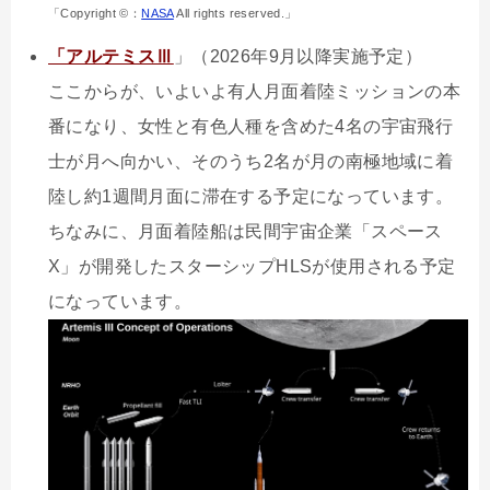
「Copyright ©：
NASA
All rights reserved.」
「アルテミスⅢ
」（2026年9月以降実施予定）
ここからが、いよいよ有人月面着陸ミッションの本
番になり、女性と有色人種を含めた4名の宇宙飛行
士が月へ向かい、そのうち2名が月の南極地域に着
陸し約1週間月面に滞在する予定になっています。
ちなみに、月面着陸船は民間宇宙企業「スペース
X」が開発したスターシップHLSが使用される予定
になっています。