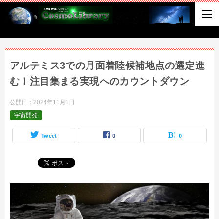
アルテミス3での月面着陸候補地点の選定進
む！注目集まる実現へのカウントダウン
公開日：
2024年11月1日
宇宙開発
Tweet
0
0