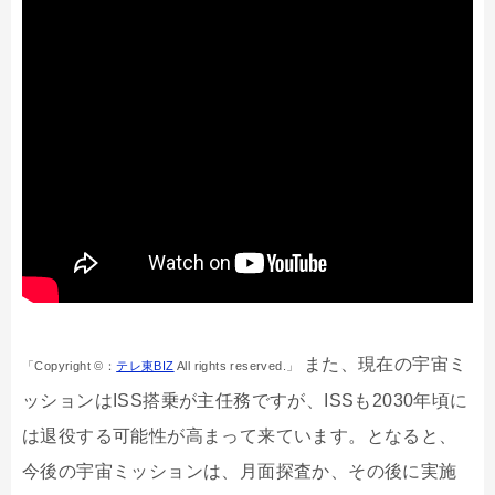
また、現在の宇宙ミ
「Copyright ©：
テレ東BIZ
All rights reserved.」
ッションはISS搭乗が主任務ですが、ISSも2030年頃に
は退役する可能性が高まって来ています。となると、
今後の宇宙ミッションは、月面探査か、その後に実施