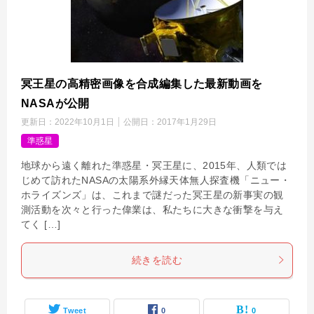
冥王星の高精密画像を合成編集した最新動画を
NASAが公開
更新日：
2022年10月1日
公開日：
2017年1月29日
準惑星
地球から遠く離れた準惑星・冥王星に、2015年、人類では
じめて訪れたNASAの太陽系外縁天体無人探査機「ニュー・
ホライズンズ」は、これまで謎だった冥王星の新事実の観
測活動を次々と行った偉業は、私たちに大きな衝撃を与え
てく […]
続きを読む
Tweet
0
0