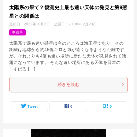
太陽系の果て？観測史上最も遠い天体の発見と第9惑
星との関係は
更新日：
2022年10月2日
公開日：
2018年12月23日
準惑星
太陽系で最も遠い惑星は今のところは海王星であり、その
距離は地球から約45億キロと気が遠くなるような距離です
が、それよりも4倍も遠い場所に新たな天体が発見されて話
題になっています。 そんな遠い場所にある天体を日本の
「すばる […]
続きを読む
Tweet
0
0