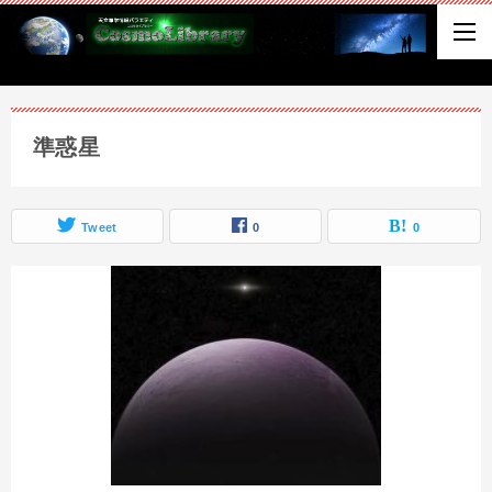
準惑星
Tweet
0
0