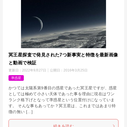
冥王星探査で発見された7つ新事実と特徴を最新画像
と動画で検証
更新日：
2022年9月27日
公開日：
2016年3月25日
準惑星
かつては太陽系第9番目の惑星であった冥王星ですが、惑星
としては極めて小さい天体であった事を理由に現在はワン
ランク格下げとなって準惑星という位置付けになっていま
す。 そんな事もあってか？冥王星は、これまではあまり特
徴の無い […]
続きを読む