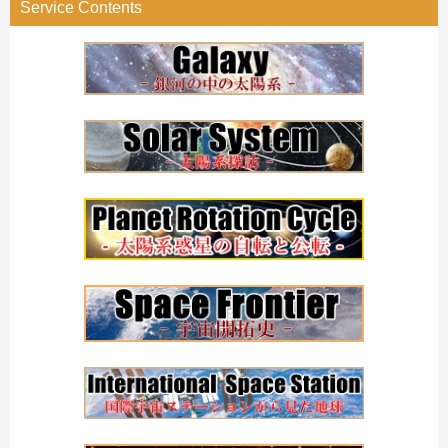
Service Contents
ー
検
索