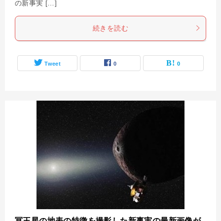
の新事実 […]
続きを読む
Tweet
0
0
冥王星の地表の特徴を撮影した新事実の最新画像が