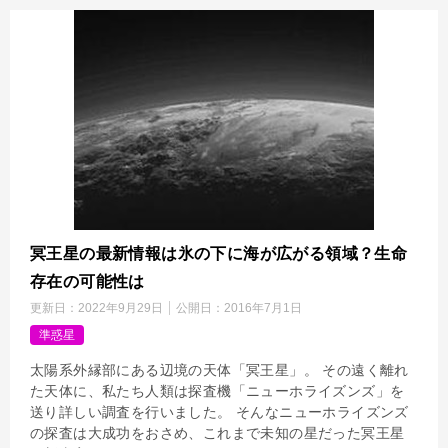
冥王星の最新情報は氷の下に海が広がる領域？生命
存在の可能性は
更新日：
2022年9月29日
公開日：
2016年7月1日
準惑星
太陽系外縁部にある辺境の天体「冥王星」。 その遠く離れ
た天体に、私たち人類は探査機「ニューホライズンズ」を
送り詳しい調査を行いました。 そんなニューホライズンズ
の探査は大成功をおさめ、これまで未知の星だった冥王星