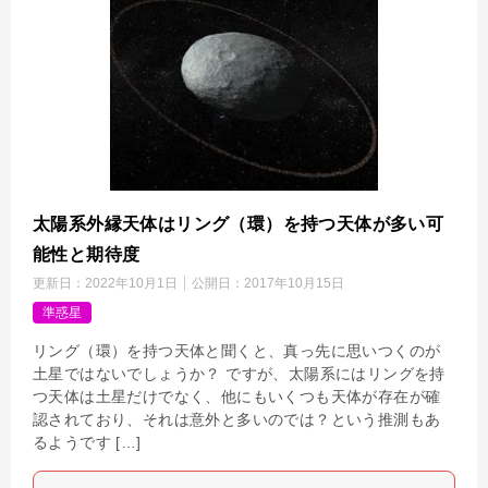
太陽系外縁天体はリング（環）を持つ天体が多い可
能性と期待度
更新日：
2022年10月1日
公開日：
2017年10月15日
準惑星
リング（環）を持つ天体と聞くと、真っ先に思いつくのが
土星ではないでしょうか？ ですが、太陽系にはリングを持
つ天体は土星だけでなく、他にもいくつも天体が存在が確
認されており、それは意外と多いのでは？という推測もあ
るようです […]