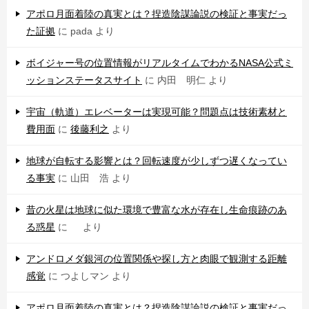
アポロ月面着陸の真実とは？捏造陰謀論説の検証と事実だっ
た証拠
に
pada
より
ボイジャー号の位置情報がリアルタイムでわかるNASA公式ミ
ッションステータスサイト
に
内田 明仁
より
宇宙（軌道）エレベーターは実現可能？問題点は技術素材と
費用面
に
後藤利之
より
地球が自転する影響とは？回転速度が少しずつ遅くなってい
る事実
に
山田 浩
より
昔の火星は地球に似た環境で豊富な水が存在し生命痕跡のあ
る惑星
に
より
アンドロメダ銀河の位置関係や探し方と肉眼で観測する距離
感覚
に
つよしマン
より
アポロ月面着陸の真実とは？捏造陰謀論説の検証と事実だっ