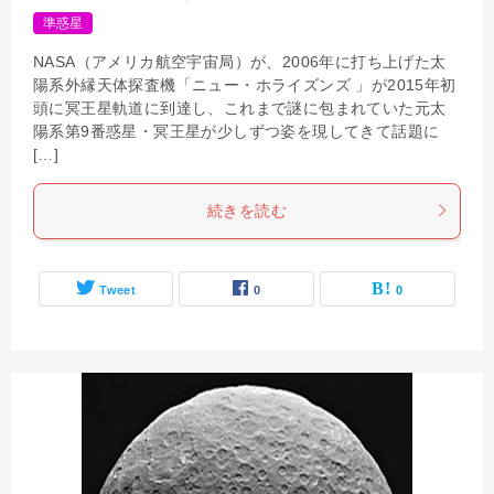
準惑星
NASA（アメリカ航空宇宙局）が、2006年に打ち上げた太
陽系外縁天体探査機「ニュー・ホライズンズ 」が2015年初
頭に冥王星軌道に到達し、これまで謎に包まれていた元太
陽系第9番惑星・冥王星が少しずつ姿を現してきて話題に
[…]
続きを読む
Tweet
0
0