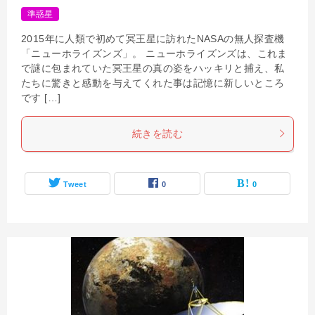
準惑星
2015年に人類で初めて冥王星に訪れたNASAの無人探査機
「ニューホライズンズ」。 ニューホライズンズは、これま
で謎に包まれていた冥王星の真の姿をハッキリと捕え、私
たちに驚きと感動を与えてくれた事は記憶に新しいところ
です […]
続きを読む
Tweet
0
0