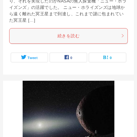
り、それを実現したのがNASAの無人探査機「ニュー・ホラ
イズンズ」の活躍でした。 ニュー・ホライズンズは地球か
ら遠く離れた冥王星まで到達し、これまで謎に包まれてい
た冥王星 […]
続きを読む
Tweet
0
0