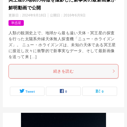
鮮明動画で公開
更新日：
2024年9月18日
公開日：
2016年6月9日
準惑星
人類の観測史上で、地球から最も遠い天体・冥王星の探査
を行った太陽系外縁天体無人探査機「ニュー・ホライズン
ズ」。 ニュー・ホライズンズは、未知の天体である冥王星
に接近し次々に衝撃的で新事実なデータ、そして最新画像
を送って来 […]
続きを読む
Tweet
0
0