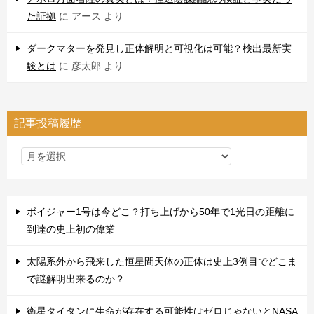
た証拠
に
アース
より
ダークマターを発見し正体解明と可視化は可能？検出最新実
験とは
に
彦太郎
より
記事投稿履歴
ボイジャー1号は今どこ？打ち上げから50年で1光日の距離に
到達の史上初の偉業
太陽系外から飛来した恒星間天体の正体は史上3例目でどこま
で謎解明出来るのか？
衛星タイタンに生命が存在する可能性はゼロじゃないとNASA