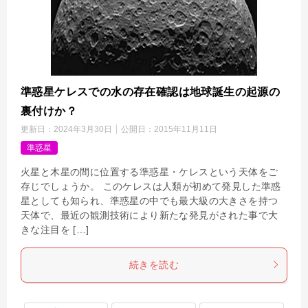
準惑星ケレスでの水の存在確認は地球誕生の起源の
裏付けか？
更新日：
2024年3月30日
公開日：
2015年11月11日
準惑星
火星と木星の間に位置する準惑星・ケレスという天体をご
存じでしょうか。 このケレスは人類が初めて発見した準惑
星としても知られ、準惑星の中でも最大級の大きさを持つ
天体で、最近の観測技術により新たな発見がされた事で大
きな注目を […]
続きを読む