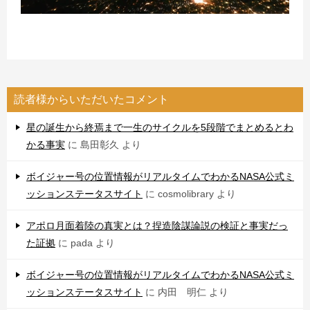
読者様からいただいたコメント
星の誕生から終焉まで一生のサイクルを5段階でまとめるとわ
かる事実
に
島田彰久
より
ボイジャー号の位置情報がリアルタイムでわかるNASA公式ミ
ッションステータスサイト
に
cosmolibrary
より
アポロ月面着陸の真実とは？捏造陰謀論説の検証と事実だっ
た証拠
に
pada
より
ボイジャー号の位置情報がリアルタイムでわかるNASA公式ミ
ッションステータスサイト
に
内田 明仁
より