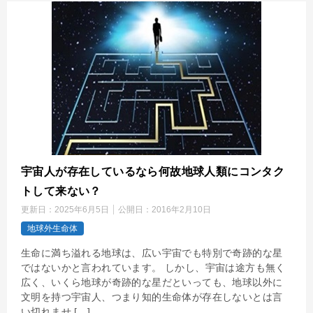
宇宙人が存在しているなら何故地球人類にコンタク
トして来ない？
更新日：
2025年6月5日
公開日：
2016年2月10日
地球外生命体
生命に満ち溢れる地球は、広い宇宙でも特別で奇跡的な星
ではないかと言われています。 しかし、宇宙は途方も無く
広く、いくら地球が奇跡的な星だといっても、地球以外に
文明を持つ宇宙人、つまり知的生命体が存在しないとは言
い切れませ […]