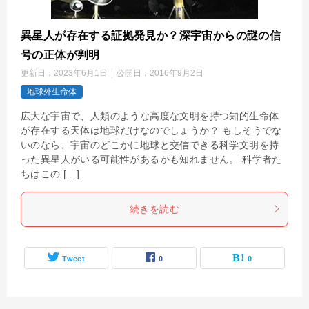
異星人が存在する証拠発見か？深宇宙からの謎の信
号の正体が判明
更新日：
2023年6月1日
公開日：
2016年9月2日
地球外生命体
広大な宇宙で、人類のような高度な文明を持つ知的生命体
が存在する天体は地球だけなのでしょうか？ もしそうでな
いのなら、宇宙のどこかに地球と交信できる科学文明を持
った異星人がいる可能性があるかも知れません。 科学者た
ちはこの […]
続きを読む
Tweet
0
0