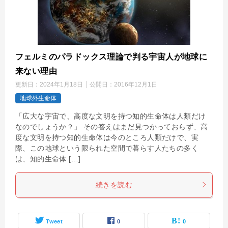
フェルミのパラドックス理論で判る宇宙人が地球に
来ない理由
更新日：
2024年1月18日
公開日：
2016年12月1日
地球外生命体
「広大な宇宙で、高度な文明を持つ知的生命体は人類だけ
なのでしょうか？」 その答えはまだ見つかっておらず、高
度な文明を持つ知的生命体は今のところ人類だけで、実
際、この地球という限られた空間で暮らす人たちの多く
は、知的生命体 […]
続きを読む
Tweet
0
0