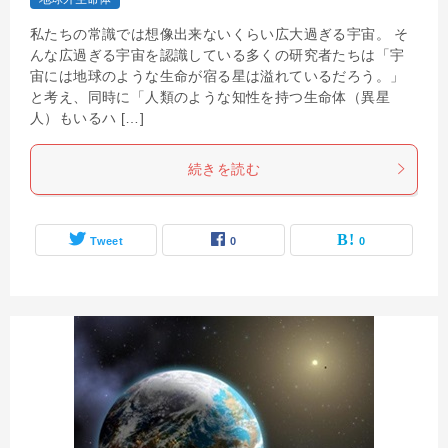
私たちの常識では想像出来ないくらい広大過ぎる宇宙。 そ
んな広過ぎる宇宙を認識している多くの研究者たちは「宇
宙には地球のような生命が宿る星は溢れているだろう。」
と考え、同時に「人類のような知性を持つ生命体（異星
人）もいるハ […]
続きを読む
Tweet
0
0