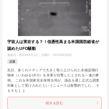
宇宙人は実在する？！信憑性高まる米国国防総省が
認めたUFO騒動
更新日：
2023年6月1日
公開日：
2021年8月8日
話題
先日、多くのメディアで大きく取り上げられた未確認飛行
物体（いわゆるUFO）を米軍が目撃したとされる一連の事
例。 これを米国家安全保障当局が、議会を通し正式な調査
対象として受け入れたというニュースは衝撃的でした。 そ
もそも […]
続きを読む