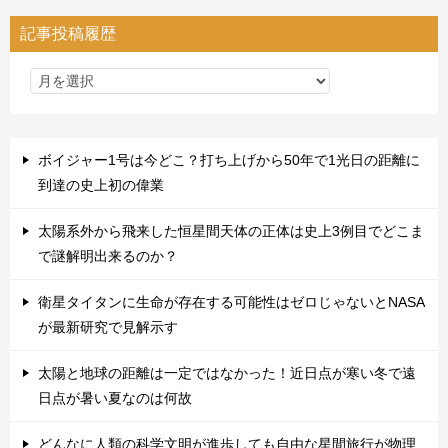
記事投稿履歴
ボイジャー1号は今どこ？打ち上げから50年で1光日の距離に
到達の史上初の偉業
太陽系外から飛来した恒星間天体の正体は史上3例目でどこま
で謎解明出来るのか？
衛星タイタンに生命が存在する可能性はゼロじゃないとNASA
が最新研究で見解示す
太陽と地球の距離は一定ではなかった！近日点が寒い冬で遠
日点が暑い夏なのは何故
どんなに人類の科学文明が進歩しても自由な星間旅行が物理