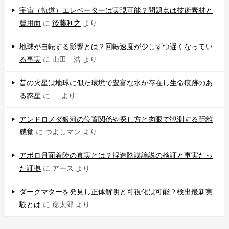
宇宙（軌道）エレベーターは実現可能？問題点は技術素材と
費用面
に
後藤利之
より
地球が自転する影響とは？回転速度が少しずつ遅くなってい
る事実
に
山田 浩
より
昔の火星は地球に似た環境で豊富な水が存在し生命痕跡のあ
る惑星
に
より
アンドロメダ銀河の位置関係や探し方と肉眼で観測する距離
感覚
に
つよしマン
より
アポロ月面着陸の真実とは？捏造陰謀論説の検証と事実だっ
た証拠
に
アース
より
ダークマターを発見し正体解明と可視化は可能？検出最新実
験とは
に
彦太郎
より