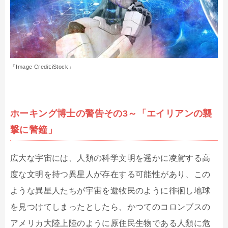
「Image Credit:iStock」
ホーキング博士の警告その3～「エイリアンの襲
撃に警鐘」
広大な宇宙には、人類の科学文明を遥かに凌駕する高
度な文明を持つ異星人が存在する可能性があり、この
ような異星人たちが宇宙を遊牧民のように徘徊し地球
を見つけてしまったとしたら、かつてのコロンブスの
アメリカ大陸上陸のように原住民生物である人類に危