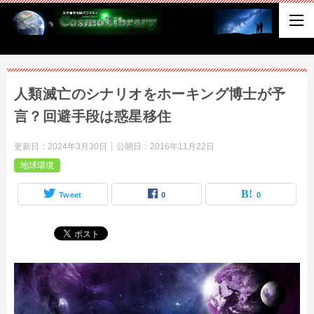
人類滅亡のシナリオをホーキング博士が予
言？回避手段は惑星移住
更新日：
2024年3月30日
公開日：
2016年11月22日
地球環境
Tweet
0
0