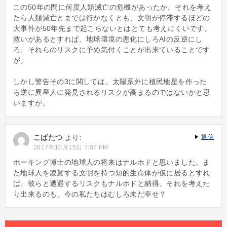
この50年の間に何度人類滅亡の危機があったか。それを考え
たら人類滅亡とまでは行かなくとも、文明が停滞するほどの
大事件が50年先まで起こらないとはとても考えにくいです。
救いがあるとすれば、地球環境の悪化にしろAIの反逆にし
ろ、それらのリスクに予め気付くことが出来ていることです
が。
しかし警告その3に関しては、太陽系外に植民地星を作った
ら逆に異星人に発見されるリスクが高まるのではないかと思
いますが。
こばたつ
より:
返信
2017年10月15日 7:07 PM
ホーキング博士の地球人の将来はナルホドと思いました。ま
た地球人を凌駕する文明を持つ知的生命体が仮に居るとすれ
ば、彼らと遭遇するリスクもナルホドと納得。それを考えた
り出来るのも、今の私たちはむしろ未だ幸せ？