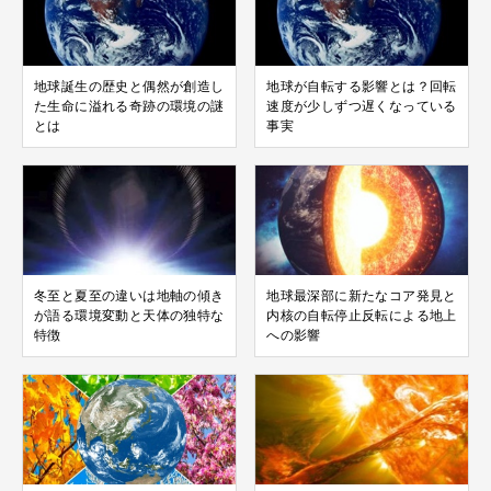
地球誕生の歴史と偶然が創造し
地球が自転する影響とは？回転
た生命に溢れる奇跡の環境の謎
速度が少しずつ遅くなっている
とは
事実
冬至と夏至の違いは地軸の傾き
地球最深部に新たなコア発見と
が語る環境変動と天体の独特な
内核の自転停止反転による地上
特徴
への影響