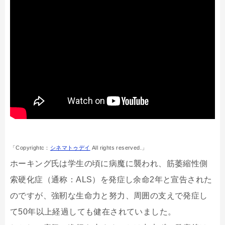
「Copyrightc：
シネマトゥデイ
All rights reserved.」
ホーキング氏は学生の頃に病魔に襲われ、筋萎縮性側
索硬化症（通称：ALS）を発症し余命2年と宣告された
のですが、強靭な生命力と努力、周囲の支えで発症し
て50年以上経過しても健在されていました。