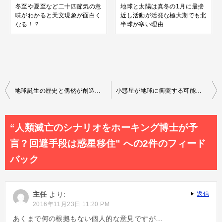
冬至や夏至など二十四節気の意
地球と太陽は真冬の1月に最接
味がわかると天文現象が面白く
近し活動が活発な極大期でも北
なる！？
半球が寒い理由
投
地球誕生の歴史と偶然が創造した生命に溢れる奇跡の環境の謎とは
小惑星が地球に衝突する可能性は？小天体落下と惑星ニビルの関係
稿
ナ
“人類滅亡のシナリオをホーキング博士が予
ビ
言？回避手段は惑星移住” への2件のフィード
ゲ
バック
ー
シ
主任
より:
返信
ョ
2016年11月23日 11:20 PM
ン
あくまで何の根拠もない個人的な意見ですが…